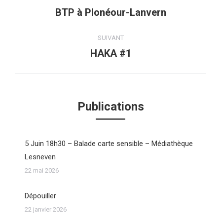
article
BTP à Plonéour-Lanvern
Article
précédent
:
SUIVANT
HAKA #1
Article
suivant
:
Publications
5 Juin 18h30 – Balade carte sensible – Médiathèque
Lesneven
22 mai 2026
Dépouiller
22 janvier 2026