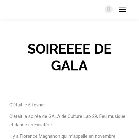
Facebook
SOIREEEE DE
GALA
C’était le 6 février
C’était la soirée de GALA de Culture Lab 29, Feu musique
et danse en Finistère.
Il y a Florence Magnanon qui m’appelle en novembre :