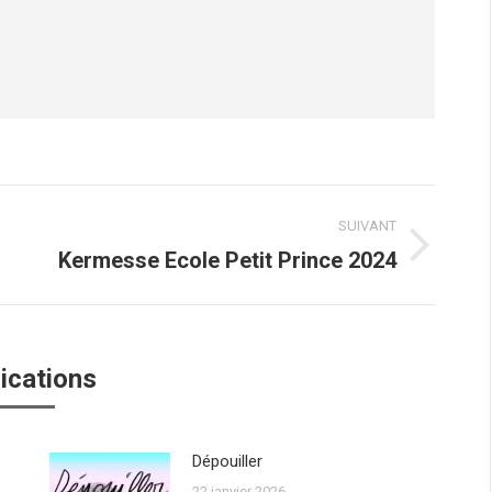
SUIVANT
Kermesse Ecole Petit Prince 2024
Article
suivant
:
ications
Dépouiller
22 janvier 2026