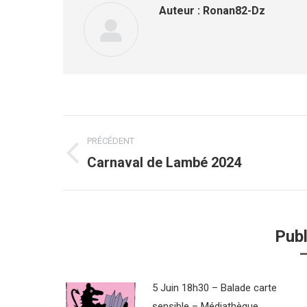
Auteur :
Ronan82-Dz
Navigation
PRÉCÉDENT
article
Carnaval de Lambé 2024
Article
précédent
:
Publ
5 Juin 18h30 – Balade carte
sensible – Médiathèque