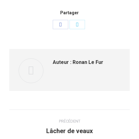
Partager
Partager
Partager
sur
sur
Facebook
Twitter
Auteur :
Ronan Le Fur
Navigation
PRÉCÉDENT
article
Lâcher de veaux
Article
précédent