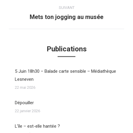
:
SUIVANT
Mets ton jogging au musée
Article
suivant
:
Publications
5 Juin 18h30 – Balade carte sensible – Médiathèque
Lesneven
22 mai 2026
Dépouiller
22 janvier 2026
L’île – est-elle hantée ?