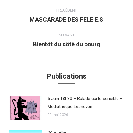
Navigation
PRÉCÉDENT
article
MASCARADE DES FELE.E.S
Article
précédent
:
SUIVANT
Bientôt du côté du bourg
Article
suivant
:
Publications
5 Juin 18h30 – Balade carte sensible –
Médiathèque Lesneven
22 mai 2026
Dépouiller