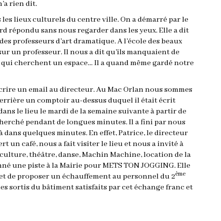
’a rien dit.
les lieux culturels du centre ville. On a démarré par le
rd répondu sans nous regarder dans les yeux. Elle a dit
s des professeurs d’art dramatique. A l’école des beaux
 sur un professeur. Il nous a dit qu’ils manquaient de
ens qui cherchent un espace… Il a quand même gardé notre
écrire un email au directeur. Au Mac Orlan nous sommes
errière un comptoir au-dessus duquel il était écrit
dans le lieu le mardi de la semaine suivante à partir de
cherché pendant de longues minutes. Il a fini par nous
là dans quelques minutes. En effet, Patrice, le directeur
t un café, nous a fait visiter le lieu et nous a invité à
culture, théâtre, danse, Machin Machine, location de la
 a donné une piste à la Mairie pour METS TON JOGGING. Elle
ème
ie et de proposer un échauffement au personnel du 2
es sortis du bâtiment satisfaits par cet échange franc et