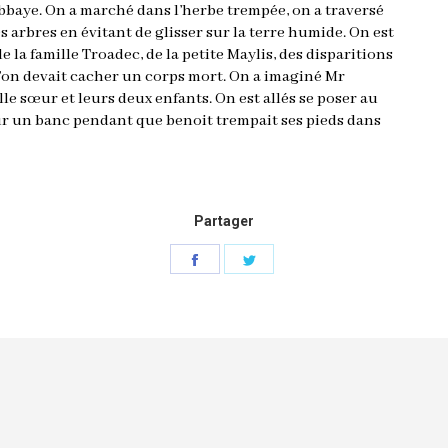
’Abbaye. On a marché dans l’herbe trempée, on a traversé
s arbres en évitant de glisser sur la terre humide. On est
de la famille Troadec, de la petite Maylis, des disparitions
 l’on devait cacher un corps mort. On a imaginé Mr
le sœur et leurs deux enfants. On est allés se poser au
sur un banc pendant que benoit trempait ses pieds dans
Partager
Partager
Partager
sur
sur
Facebook
Twitter