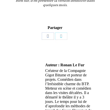
bien sûr, d’en présenter la version définitive dans
quelques mois.
Partager
Partager
Partager
sur
sur
Facebook
Twitter
Auteur :
Ronan Le Fur
Créateur de la Compagnie
Gigot Bitume et porteur de
projets. Comédien dans
l’Irrésistible charme du BTP.
Metteur en scène et comédien
dans les visites décalées. Il a
démarré le théâtre il y a 3
jours. Le temps pour lui de
d’aprofondir les méthodes de