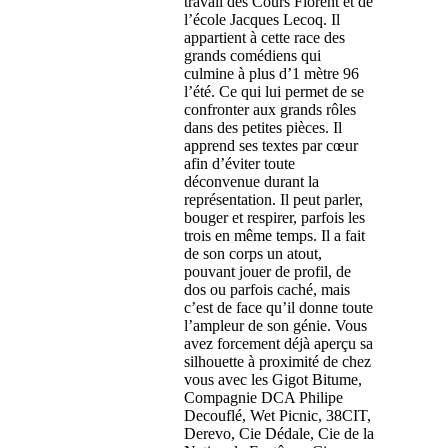
travail des Cours Florent et de
l’école Jacques Lecoq. Il
appartient à cette race des
grands comédiens qui
culmine à plus d’1 mètre 96
l’été. Ce qui lui permet de se
confronter aux grands rôles
dans des petites pièces. Il
apprend ses textes par cœur
afin d’éviter toute
déconvenue durant la
représentation. Il peut parler,
bouger et respirer, parfois les
trois en même temps. Il a fait
de son corps un atout,
pouvant jouer de profil, de
dos ou parfois caché, mais
c’est de face qu’il donne toute
l’ampleur de son génie. Vous
avez forcement déjà aperçu sa
silhouette à proximité de chez
vous avec les Gigot Bitume,
Compagnie DCA Philipe
Decouflé, Wet Picnic, 38CIT,
Derevo, Cie Dédale, Cie de la