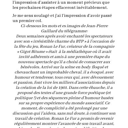
l’impression d’assister à un moment précieux que
les prochaines étapes effaceront inévitablement.
Je me sens soulagé et j’ai l’impression d’avoir passé
un premier col.
Ci-dessous les mots et es images de Jean-Pierre
Gaillard du télégramme:
Deux semaines après avoir enchanté les spectateurs
avec son « irrésistible charme du BTP » à l’occasion de
la fête du jeu, Ronan Le Fur, créateur de la compagnie
« Gigot Bitume » était à la médiathèque où il avait
invité adhérents et amis à une première étape du
nouveau spectacle qu’il a choisi de consacrer aux
bénévoles. Arrivé sur la scène en body floqué et
chevauchant un improbable cheval, il a évoqué, avec
humour et tendresse, tous ceux qui, avec dévouement
et passion, font vivre les milliers d’associations depuis
la création de la loi de 1901. Dans cette ébauche, il a
proposé des textes d’une grande force poétique (et
politique !) et des séquences pleine d’humour basées
sur sa propre expérience du monde associatif. Ce
moment, de complicité a été prolongé par une
discussion qui l’aidera, sans nul doute, à continuer son
travail de création. Ronan Le Fur a promis de revenir
régulièrement montrer l’avancée de son travail avant,