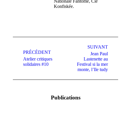
Nationale Fantôme, Cie
Konfiskée.
Navigation
article
SUIVANT
PRÉCÉDENT
Jean Paul
Atelier critiques
Lastenette au
Article
Article
solidaires #10
Festival si la mer
précédent
suivant
monte, l’Ile tudy
:
:
Publications
5 Juin 18h30
Dépouiller
– Balade
22 janvier
carte
2026