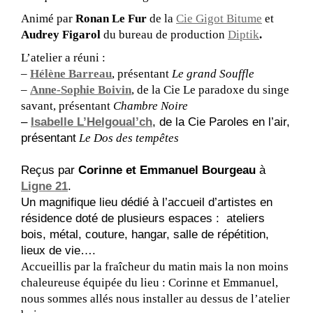
Animé par
Ronan Le Fur
de la
Cie Gigot Bitume
et
Audrey Figarol
du bureau de production
Diptik
.
L’atelier a réuni :
–
Hélène Barreau
, présentant
Le grand Souffle
–
Anne-Sophie Boivin
, de la Cie Le paradoxe du singe
savant, présentant
Chambre Noire
–
Isabelle L’Helgoual’ch
, de la Cie Paroles en l’air,
présentant
Le Dos des tempêtes
Reçus par
Corinne et Emmanuel Bourgeau
à
Ligne 21
.
Un magnifique lieu dédié à l’accueil d’artistes en
résidence doté de plusieurs espaces : ateliers
bois, métal, couture, hangar, salle de répétition,
lieux de vie….
Accueillis par la fraîcheur du matin mais la non moins
chaleureuse équipée du lieu : Corinne et Emmanuel,
nous sommes allés nous installer au dessus de l’atelier