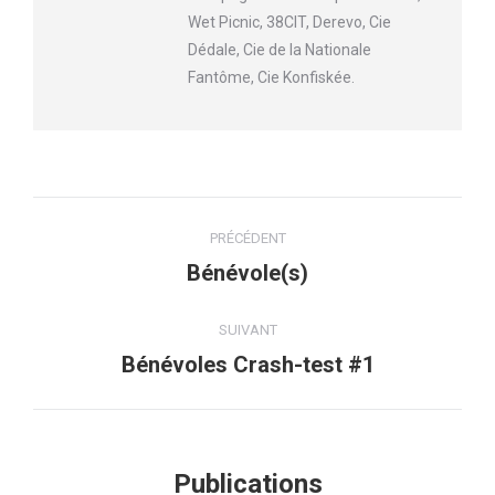
Wet Picnic, 38CIT, Derevo, Cie
Dédale, Cie de la Nationale
Fantôme, Cie Konfiskée.
Navigation
PRÉCÉDENT
article
Bénévole(s)
Article
précédent
:
SUIVANT
Bénévoles Crash-test #1
Article
suivant
:
Publications