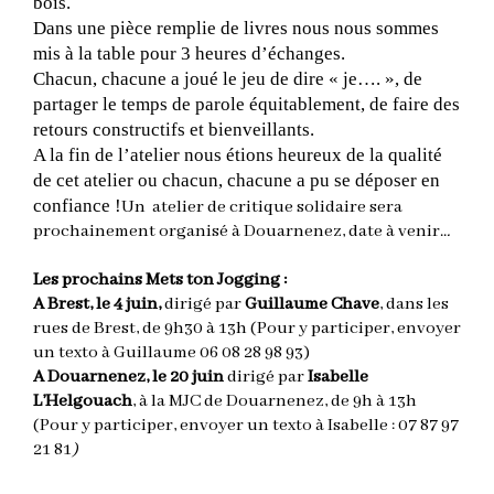
bois.
Dans une pièce remplie de livres nous nous sommes
mis à la table pour 3 heures d’échanges.
Chacun, chacune a joué le jeu de dire « je…. », de
partager le temps de parole équitablement, de faire des
retours constructifs et bienveillants.
A la fin de l’atelier nous étions heureux de la qualité
de cet atelier ou chacun, chacune a pu se déposer en
confiance !
Un atelier de critique solidaire sera
prochainement organisé à Douarnenez, date à venir..
.
Les prochains Mets ton Jogging :
A Brest, le 4 juin,
dirigé par
Guillaume Chave
, dans les
rues de Brest, de 9h30 à 13h (Pour y participer, envoyer
un texto à Guillaume 06 08 28 98 93)
A Douarnenez, le 20 juin
dirigé par
Isabelle
L’Helgouach
, à la MJC de Douarnenez, de 9h à 13h
(Pour y participer, envoyer un texto à Isabelle : 07 87 97
21 81
)