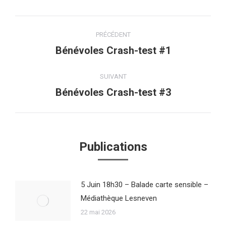
Navigation
PRÉCÉDENT
article
Bénévoles Crash-test #1
Article
précédent
:
SUIVANT
Bénévoles Crash-test #3
Article
suivant
:
Publications
5 Juin 18h30 – Balade carte sensible –
Médiathèque Lesneven
22 mai 2026