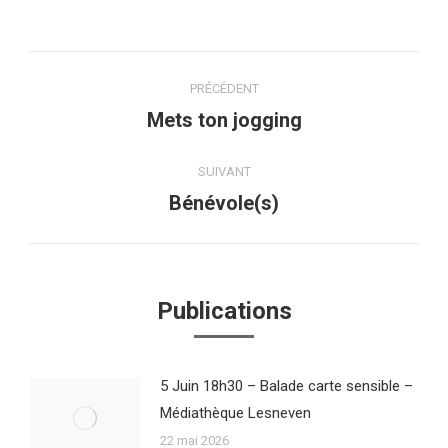
Navigation
PRÉCÉDENT
article
Mets ton jogging
Article
précédent
:
SUIVANT
Bénévole(s)
Article
suivant
:
Publications
5 Juin 18h30 – Balade carte sensible –
Médiathèque Lesneven
22 mai 2026