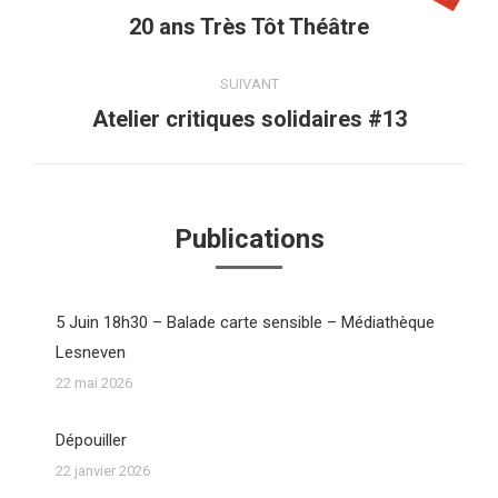
article
20 ans Très Tôt Théâtre
Article
précédent
:
SUIVANT
Atelier critiques solidaires #13
Article
suivant
:
Publications
5 Juin 18h30 – Balade carte sensible – Médiathèque
Lesneven
22 mai 2026
Dépouiller
22 janvier 2026