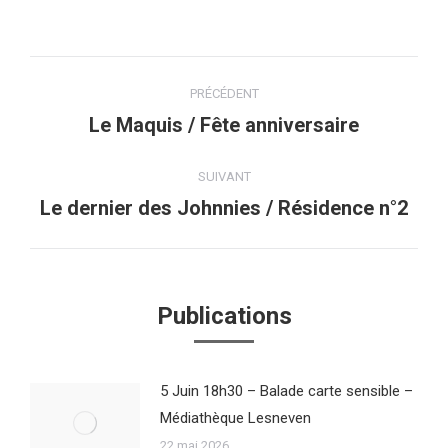
Navigation
PRÉCÉDENT
article
Le Maquis / Fête anniversaire
Article
précédent
:
SUIVANT
Le dernier des Johnnies / Résidence n°2
Article
suivant
:
Publications
5 Juin 18h30 – Balade carte sensible –
Médiathèque Lesneven
22 mai 2026